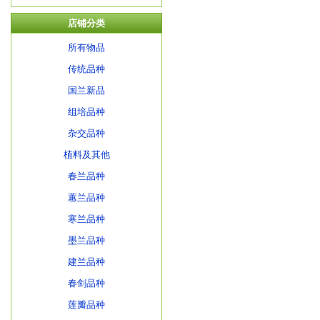
店铺分类
所有物品
传统品种
国兰新品
组培品种
杂交品种
植料及其他
春兰品种
蕙兰品种
寒兰品种
墨兰品种
建兰品种
春剑品种
莲瓣品种