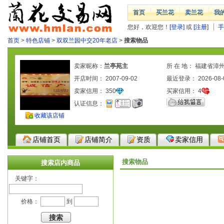
首页
买兰花
卖兰花
我
您好，欢迎您！
[登录]
或
[注册]
手
首页
>
特色店铺
>
双双兰园中交20年老店
>
搜索物品
卖家昵称：
兰亭苑主
所 在 地： 福建省漳
开店时间： 2007-09-02
最近登录： 2026-08-
卖家信用：
350
买家信用：
4
认证信息：
收藏该店铺
店铺首页
店铺简介
资质
卖家信用
搜索物品
搜索店内商品
关键字：
价格：
到