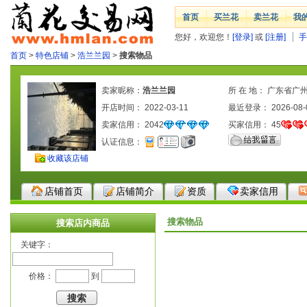
首页
买兰花
卖兰花
我
您好，欢迎您！
[登录]
或
[注册]
手
首页
>
特色店铺
>
浩兰兰园
>
搜索物品
卖家昵称：
浩兰兰园
所 在 地： 广东省广
开店时间： 2022-03-11
最近登录： 2026-08-
卖家信用：
2042
买家信用：
45
认证信息：
收藏该店铺
店铺首页
店铺简介
资质
卖家信用
搜索物品
搜索店内商品
关键字：
价格：
到