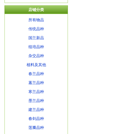
店铺分类
所有物品
传统品种
国兰新品
组培品种
杂交品种
植料及其他
春兰品种
蕙兰品种
寒兰品种
墨兰品种
建兰品种
春剑品种
莲瓣品种