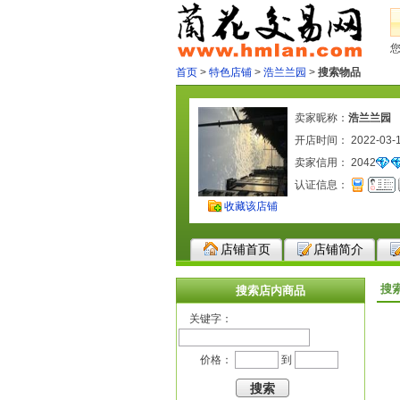
首页
>
特色店铺
>
浩兰兰园
>
搜索物品
卖家昵称：
浩兰兰园
开店时间： 2022-03-
卖家信用：
2042
认证信息：
收藏该店铺
店铺首页
店铺简介
搜
搜索店内商品
关键字：
价格：
到