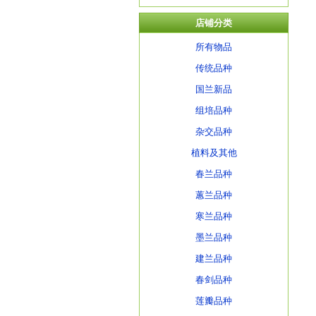
店铺分类
所有物品
传统品种
国兰新品
组培品种
杂交品种
植料及其他
春兰品种
蕙兰品种
寒兰品种
墨兰品种
建兰品种
春剑品种
莲瓣品种