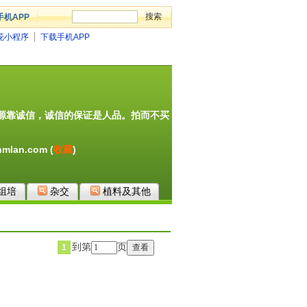
手机APP
花小程序
下载手机APP
源靠诚信，诚信的保证是人品。拍而不买
mlan.com (
收藏
)
组培
杂交
植料及其他
到第
页
1