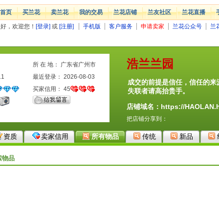
首页
买兰花
卖兰花
我的交易
兰花店铺
兰友社区
兰花直播
您好，欢迎您！
[登录]
或
[注册]
手机版
客户服务
申请卖家
兰花公众号
兰
浩兰兰园
所 在 地： 广东省广州市
11
最近登录： 2026-08-03
成交的前提是信任，信任的来
买家信用：
45
失联者请高抬贵手。
店铺域名：https://HAOLAN.h
把店铺分享到：
资质
卖家信用
所有物品
传统
新品
索物品