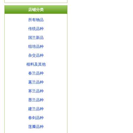
店铺分类
所有物品
传统品种
国兰新品
组培品种
杂交品种
植料及其他
春兰品种
蕙兰品种
寒兰品种
墨兰品种
建兰品种
春剑品种
莲瓣品种