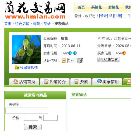
首页
买兰花
卖兰花
我
您好，欢迎您！
[登录]
或
[注册]
手
首页
>
特色店铺
>
梅苑～英雄
>
搜索物品
卖家昵称：
梅苑
所 在 地： 江苏省泰
开店时间： 2013-06-11
最近登录： 2026-08-
卖家信用：
892
买家信用：
454
认证信息：
收藏该店铺
店铺首页
店铺简介
资质
卖家信用
搜索物品
搜索店内商品
关键字：
价格：
到