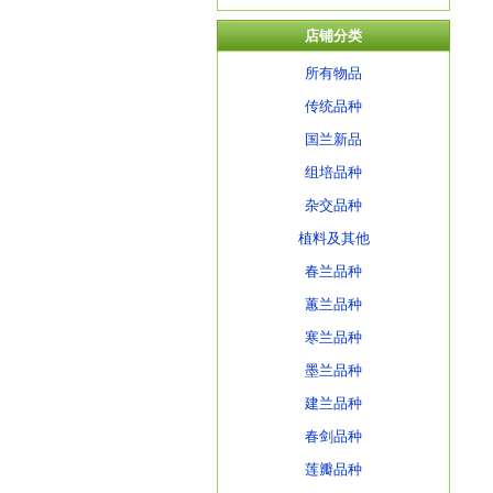
店铺分类
所有物品
传统品种
国兰新品
组培品种
杂交品种
植料及其他
春兰品种
蕙兰品种
寒兰品种
墨兰品种
建兰品种
春剑品种
莲瓣品种