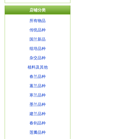
店铺分类
所有物品
传统品种
国兰新品
组培品种
杂交品种
植料及其他
春兰品种
蕙兰品种
寒兰品种
墨兰品种
建兰品种
春剑品种
莲瓣品种