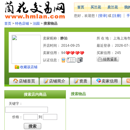
首页
买兰花
卖兰花
我
您好，欢迎您！
[登录]
或
[注册]
手
首页
>
特色店铺
>
泊园
>
搜索物品
卖家昵称：
静泊
所 在 地： 上海上海
开店时间： 2014-09-25
最近登录： 2026-07-
卖家信用：
94
买家信用：
245
认证信息：
收藏该店铺
店铺首页
店铺简介
资质
卖家信用
搜索物品
搜索店内商品
关键字：
价格：
到