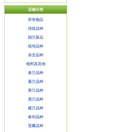
店铺分类
所有物品
传统品种
国兰新品
组培品种
杂交品种
植料及其他
春兰品种
蕙兰品种
寒兰品种
墨兰品种
建兰品种
春剑品种
莲瓣品种