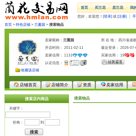
首页
买兰花
卖兰花
我
您好，欢迎您！
[登录]
或
[注册]
手
首页
>
特色店铺
>
兰薰园
>
搜索物品
卖家昵称：
兰熏园
所 在 地： 四川省成
开店时间： 2011-02-11
最近登录： 2026-07-
卖家信用：
1131
买家信用：
19
认证信息：
收藏该店铺
店铺首页
店铺简介
资质
卖家信用
搜索物品
搜索店内商品
关键字：
价格：
到