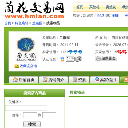
首页
买兰花
卖兰花
我
您好，欢迎您！
[登录]
或
[注册]
手
首页
>
特色店铺
>
兰薰园
>
搜索物品
卖家昵称：
兰熏园
所 在 地： 四川省成
开店时间： 2011-02-11
最近登录： 2026-07-
卖家信用：
1131
买家信用：
19
认证信息：
收藏该店铺
店铺首页
店铺简介
资质
卖家信用
搜索物品
搜索店内商品
关键字：
价格：
到