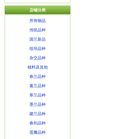
店铺分类
所有物品
传统品种
国兰新品
组培品种
杂交品种
植料及其他
春兰品种
蕙兰品种
寒兰品种
墨兰品种
建兰品种
春剑品种
莲瓣品种