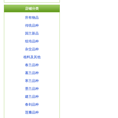
店铺分类
所有物品
传统品种
国兰新品
组培品种
杂交品种
植料及其他
春兰品种
蕙兰品种
寒兰品种
墨兰品种
建兰品种
春剑品种
莲瓣品种