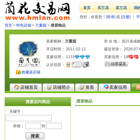
首页
买兰花
卖兰花
我
您好，欢迎您！
[登录]
或
[注册]
手
首页
>
特色店铺
>
兰薰园
>
搜索物品
卖家昵称：
兰熏园
所 在 地： 四川省成
开店时间： 2011-02-11
最近登录： 2026-07-
卖家信用：
1131
买家信用：
19
认证信息：
收藏该店铺
店铺首页
店铺简介
资质
卖家信用
搜索物品
搜索店内商品
关键字：
价格：
到