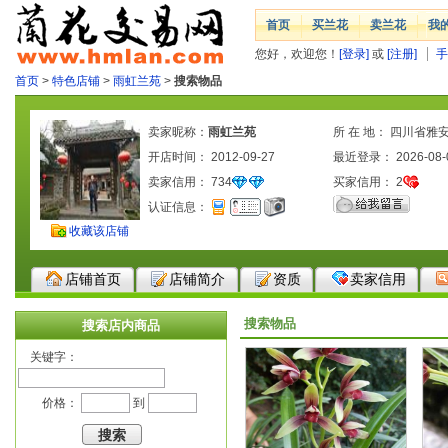
首页
买兰花
卖兰花
我
您好，欢迎您！
[登录]
或
[注册]
手
首页
>
特色店铺
>
雨虹兰苑
>
搜索物品
卖家昵称：
雨虹兰苑
所 在 地： 四川省雅
开店时间： 2012-09-27
最近登录： 2026-08-
卖家信用：
734
买家信用：
2
认证信息：
收藏该店铺
店铺首页
店铺简介
资质
卖家信用
搜索物品
搜索店内商品
关键字：
价格：
到