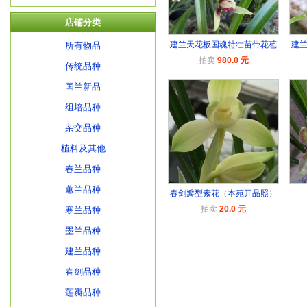
店铺分类
建兰天花板国魂特壮苗带花苞
建
所有物品
拍卖
980.0 元
传统品种
国兰新品
组培品种
杂交品种
植料及其他
春兰品种
蕙兰品种
春剑瓣型素花（本苑开品照）
拍卖
20.0 元
寒兰品种
墨兰品种
建兰品种
春剑品种
莲瓣品种