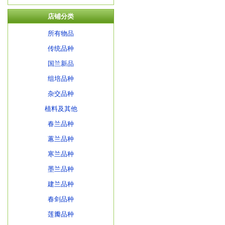
店铺分类
所有物品
传统品种
国兰新品
组培品种
杂交品种
植料及其他
春兰品种
蕙兰品种
寒兰品种
墨兰品种
建兰品种
春剑品种
莲瓣品种