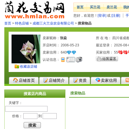
首页
买兰花
卖兰花
我
您好，欢迎您！
[登录]
或
[注册]
手
首页
>
特色店铺
>
成都三火兰业农业有限公司
>
搜索物品
卖家昵称：
张焱
所 在 地： 四川省成
开店时间： 2006-05-23
最近登录： 2026-08-
卖家信用：
640
买家信用：
55
认证信息：
收藏该店铺
店铺首页
店铺简介
资质
卖家信用
搜索物品
搜索店内商品
关键字：
价格：
到