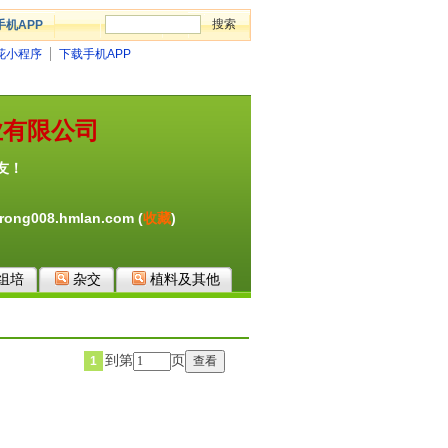
手机APP
花小程序
下载手机APP
业有限公司
友！
ong008.hmlan.com (
收藏
)
组培
杂交
植料及其他
到第
页
1