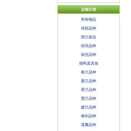
店铺分类
所有物品
传统品种
国兰新品
组培品种
杂交品种
植料及其他
春兰品种
蕙兰品种
寒兰品种
墨兰品种
建兰品种
春剑品种
莲瓣品种