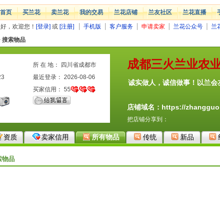
首页
买兰花
卖兰花
我的交易
兰花店铺
兰友社区
兰花直播
您好，欢迎您！
[登录]
或
[注册]
手机版
客户服务
申请卖家
兰花公众号
兰
>
搜索物品
成都三火兰业农
所 在 地： 四川省成都市
23
最近登录： 2026-08-06
诚实做人，诚信做事！以兰会
买家信用：
55
店铺域名：https://zhangguor
把店铺分享到：
资质
卖家信用
所有物品
传统
新品
索物品