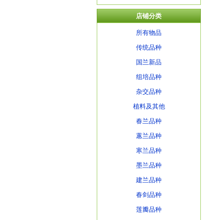
店铺分类
所有物品
传统品种
国兰新品
组培品种
杂交品种
植料及其他
春兰品种
蕙兰品种
寒兰品种
墨兰品种
建兰品种
春剑品种
莲瓣品种