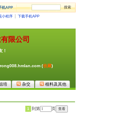
手机APP
花小程序
下载手机APP
业有限公司
友！
ong008.hmlan.com (
收藏
)
组培
杂交
植料及其他
到第
页
1