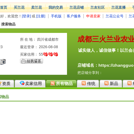
首页
买兰花
卖兰花
我的交易
兰花店铺
兰友社区
兰花直播
您好，欢迎您！
[登录]
或
[注册]
手机版
客户服务
申请卖家
兰花公众号
兰
>
搜索物品
成都三火兰业农
所 在 地： 四川省成都市
23
最近登录： 2026-08-08
诚实做人，诚信做事！以兰会
买家信用：
55
店铺域名：https://zhangguor
把店铺分享到：
资质
卖家信用
所有物品
传统
新品
索物品