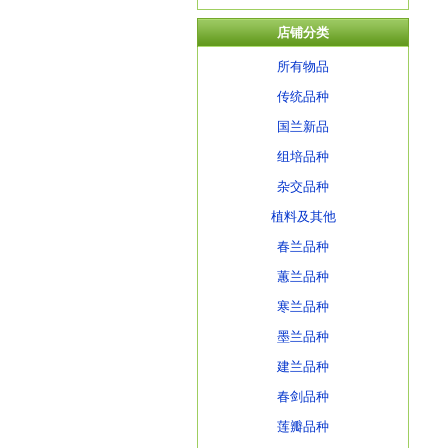
店铺分类
所有物品
传统品种
国兰新品
组培品种
杂交品种
植料及其他
春兰品种
蕙兰品种
寒兰品种
墨兰品种
建兰品种
春剑品种
莲瓣品种