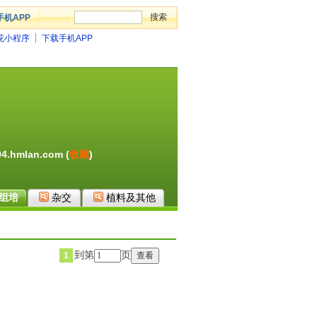
手机APP
花小程序
下载手机APP
.hmlan.com (
收藏
)
组培
杂交
植料及其他
到第
页
1