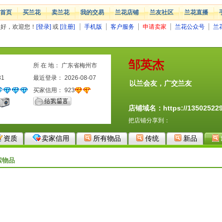
首页
买兰花
卖兰花
我的交易
兰花店铺
兰友社区
兰花直播
您好，欢迎您！
[登录]
或
[注册]
手机版
客户服务
申请卖家
兰花公众号
兰
邹英杰
所 在 地： 广东省梅州市
31
最近登录： 2026-08-07
以兰会友，广交兰友
买家信用：
923
店铺域名：https://1350252294
把店铺分享到：
资质
卖家信用
所有物品
传统
新品
索物品