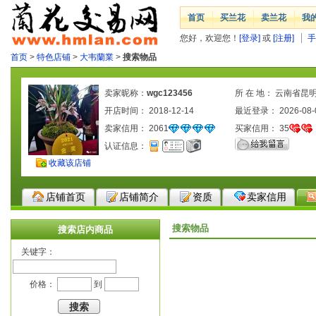
首页
买兰花
卖兰花
我
您好，欢迎您！
[登录]
或
[注册]
手
首页
>
特色店铺
>
大韦蘭業
>
搜索物品
卖家昵称：
wgc123456
所 在 地： 云南省昆
开店时间： 2018-12-14
最近登录： 2026-08-
卖家信用：
2061
买家信用：
35
认证信息：
收藏该店铺
店铺首页
店铺简介
资质
卖家信用
搜索物品
搜索店内商品
关键字：
价格：
到