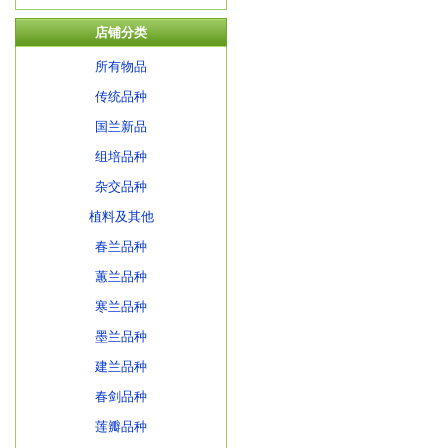
店铺分类
所有物品
传统品种
国兰新品
组培品种
杂交品种
植料及其他
春兰品种
蕙兰品种
寒兰品种
墨兰品种
建兰品种
春剑品种
莲瓣品种