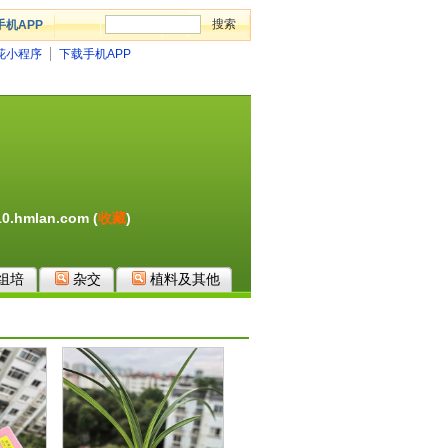
手机APP
花小程序
下载手机APP
.hmlan.com (
收藏
)
组培
杂交
植料及其他