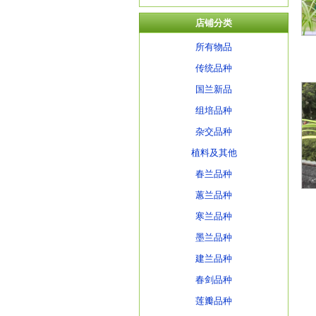
店铺分类
所有物品
传统品种
国兰新品
组培品种
杂交品种
植料及其他
春兰品种
蕙兰品种
寒兰品种
墨兰品种
建兰品种
春剑品种
莲瓣品种