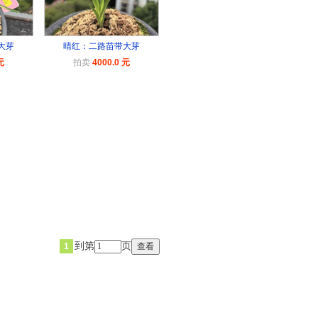
大芽
晴红：二路苗带大芽
元
拍卖
4000.0 元
到第
页
1