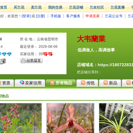
首页
买兰花
卖兰花
我的交易
兰花店铺
兰友社区
兰花直播
您好，欢迎您！
[登录]
或
[注册]
手机版
客户服务
申请卖家
兰花公众号
兰
大韦蘭業
6
所 在 地： 云南省昆明市
14
最近登录： 2026-08-06
低调做人，高调做事
买家信用：
35
店铺域名：https://1807228310
把店铺分享到：
资质
卖家信用
所有物品
传统
新品
索物品