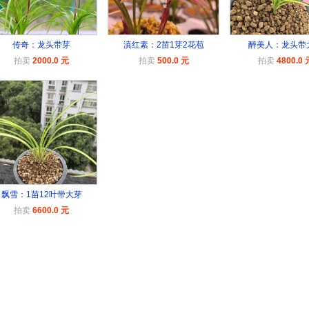
传奇：龙头带芽
滇红素：2苗1芽2花苞
醉美人：龙头带
拍卖
2000.0 元
拍卖
500.0 元
拍卖
4800.0 
飘雪：1苗12叶带大芽
拍卖
6600.0 元