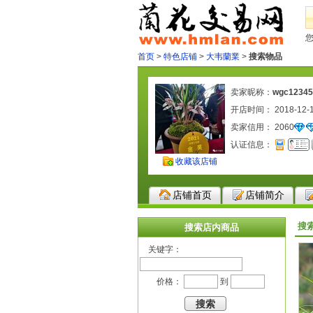
首页
>
特色店铺
>
大韦蘭業
>
搜索物品
卖家昵称：
wgc12345
开店时间： 2018-12-
卖家信用：
2060
认证信息：
收藏该店铺
店铺首页
店铺简介
搜
搜索店内商品
关键字：
价格：
到