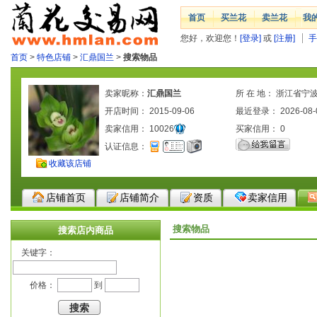
首页
买兰花
卖兰花
我
您好，欢迎您！
[登录]
或
[注册]
手
首页
>
特色店铺
>
汇鼎国兰
>
搜索物品
卖家昵称：
汇鼎国兰
所 在 地： 浙江省宁
开店时间： 2015-09-06
最近登录： 2026-08-
卖家信用：
10026
买家信用：
0
认证信息：
收藏该店铺
店铺首页
店铺简介
资质
卖家信用
搜索物品
搜索店内商品
关键字：
价格：
到