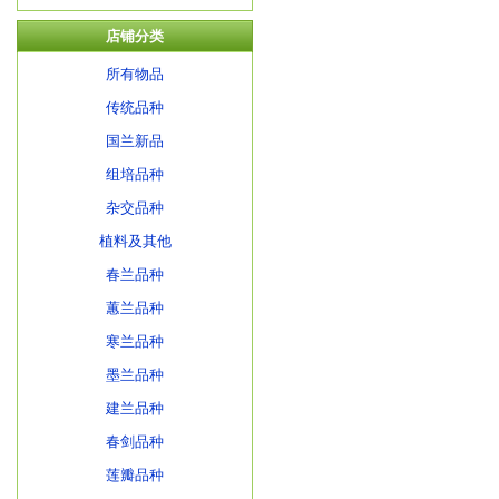
店铺分类
所有物品
传统品种
国兰新品
组培品种
杂交品种
植料及其他
春兰品种
蕙兰品种
寒兰品种
墨兰品种
建兰品种
春剑品种
莲瓣品种