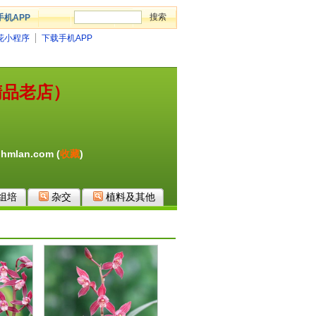
手机APP
花小程序
下载手机APP
精品老店）
hmlan.com (
收藏
)
组培
杂交
植料及其他