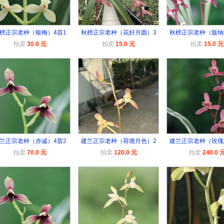
榜正宗老种（银梅）4苗1
秋榜正宗老种（花好月圆）3
秋榜正宗老种（版纳
拍卖
30.0 元
拍卖
15.0 元
拍卖
15.0 元
兰正宗老种（赤诚）4苗2
建兰正宗老种（荷塘月色）2
建兰正宗老种（玫瑰
拍卖
70.0 元
拍卖
120.0 元
拍卖
240.0 