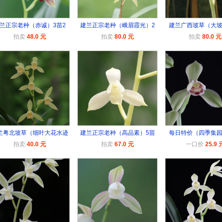
兰正宗老种（赤诚）3苗2
建兰正宗老种（峨眉霞光）2
建兰广西坡草（大坡
拍卖
48.0 元
拍卖
80.0 元
拍卖
80.0 元
兰粤北坡草（细叶大花水迹
建兰正宗老种（高品素）5苗
每日特价（四季集园
拍卖
40.0 元
拍卖
67.0 元
一口价
25.9 