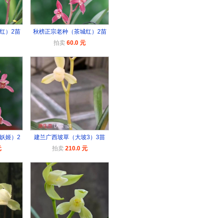
红）2苗
秋榜正宗老种（茶城红）2苗
拍卖
60.0 元
妖姬）2
建兰广西坡草（大坡3）3苗
元
拍卖
210.0 元