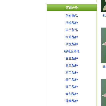
店铺分类
秋
所有物品
传统品种
国兰新品
组培品种
杂交品种
植料及其他
春兰品种
蕙兰品种
建
寒兰品种
墨兰品种
建兰品种
春剑品种
莲瓣品种