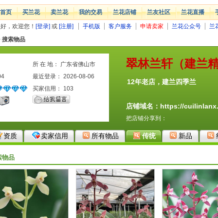
首页
买兰花
卖兰花
我的交易
兰花店铺
兰友社区
兰花直播
您好，欢迎您！
[登录]
或
[注册]
手机版
客户服务
申请卖家
兰花公众号
兰
>
搜索物品
翠林兰轩（建兰
所 在 地： 广东省佛山市
04
最近登录： 2026-08-06
12年老店，建兰四季兰
买家信用：
103
店铺域名：https://cuilinlanx.
把店铺分享到：
资质
卖家信用
所有物品
传统
新品
索物品