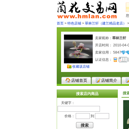
首页
>
特色店铺
>
翠林兰轩（建兰精品老店）
卖家昵称：
翠林兰轩
开店时间： 2010-04-
卖家信用：
5847
认证信息：
收藏该店铺
店铺首页
店铺简介
搜
搜索店内商品
关键字：
价格：
到