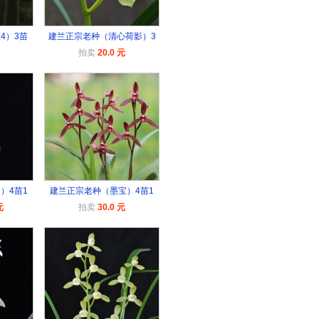
4）3苗
建兰正宗老种（清心荷影）3
拍卖
20.0 元
）4苗1
建兰正宗老种（墨宝）4苗1
元
拍卖
30.0 元