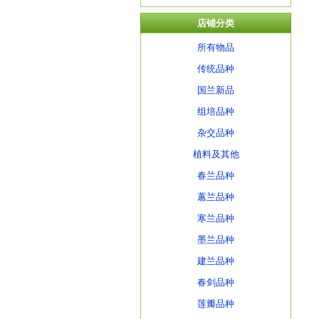
店铺分类
所有物品
传统品种
国兰新品
组培品种
杂交品种
植料及其他
春兰品种
蕙兰品种
寒兰品种
墨兰品种
建兰品种
春剑品种
莲瓣品种