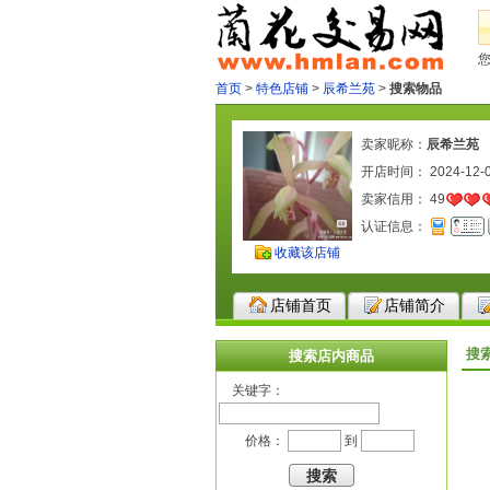
首页
>
特色店铺
>
辰希兰苑
>
搜索物品
卖家昵称：
辰希兰苑
开店时间： 2024-12-
卖家信用：
49
认证信息：
收藏该店铺
店铺首页
店铺简介
搜
搜索店内商品
关键字：
价格：
到