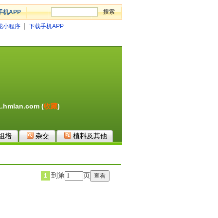
手机APP
花小程序
下载手机APP
hmlan.com (
收藏
)
组培
杂交
植料及其他
到第
页
1