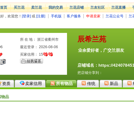
首页
买兰花
卖兰花
我的交易
兰花店铺
兰友社区
兰花直播
您好，欢迎您！
[登录]
或
[注册]
手机版
客户服务
申请卖家
兰花公众号
兰
辰希兰苑
所 在 地： 浙江省衢州市
06
最近登录： 2026-08-06
业余爱好者，广交兰朋友
买家信用：
15
店铺域名：https://424078451.
把店铺分享到：
资质
卖家信用
所有物品
传统
新品
索物品