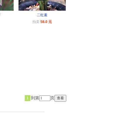
芽
二红素
拍卖
58.0 元
到第
页
1