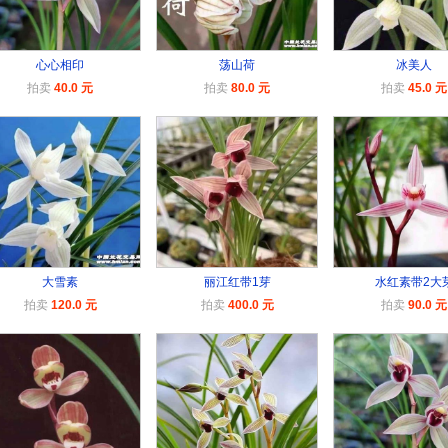
心心相印
荡山荷
冰美人
拍卖
40.0 元
拍卖
80.0 元
拍卖
45.0 元
大雪素
丽江红带1芽
水红素带2大
拍卖
120.0 元
拍卖
400.0 元
拍卖
90.0 元