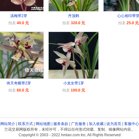
滇梅带2芽
丹顶鹤
心心相印带
拍卖
40.0 元
拍卖
320.0 元
拍卖
25.0 元
倚天奇蝶带2芽
小龙女带1芽
拍卖
60.0 元
拍卖
100.0 元
网站简介
|
联系方式
|
网站地图
|
服务条款
|
广告服务
|
加入收藏
|
设为首页
|
客服中心
兰花交易网版权所有，未经许可，不得以任何形式转载、复制、镜像网站内容。
Copyright © 2003 - 2022 hmlan.com Inc. All Rights Reserved