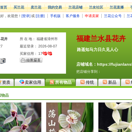
首页
买兰花
卖兰花
我的交易
兰花店铺
兰友社区
兰花直播
您好，欢迎您！
[登录]
或
[注册]
手机版
客户服务
申请卖家
兰花公众号
兰
福建兰水县花卉
县花卉
所 在 地： 福建省漳州市
27
最近登录： 2026-08-07
路遥知马力日久见人心
买家信用：
17
店铺域名：https://fujianlansh
把店铺分享到：
资质
卖家信用
所有物品
传统
新品
索物品