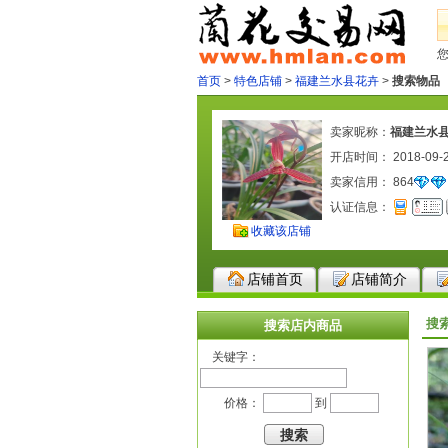
首页
>
特色店铺
>
福建兰水县花卉
>
搜索物品
卖家昵称：
福建兰水
开店时间： 2018-09-
卖家信用：
864
认证信息：
收藏该店铺
店铺首页
店铺简介
搜
搜索店内商品
关键字：
价格：
到