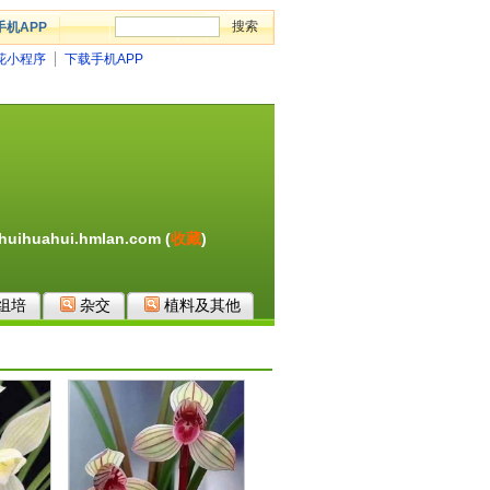
手机APP
花小程序
下载手机APP
uihuahui.hmlan.com (
收藏
)
组培
杂交
植料及其他