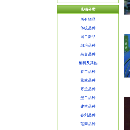
店铺分类
所有物品
传统品种
国兰新品
组培品种
杂交品种
植料及其他
春兰品种
蕙兰品种
寒兰品种
墨兰品种
建兰品种
春剑品种
莲瓣品种