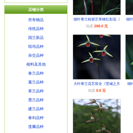
店铺分类
细叶寒兰粉斑艺草桃红彩花《
细
所有物品
拍卖
288.0 元
传统品种
国兰新品
组培品种
杂交品种
植料及其他
春兰品种
蕙兰品种
大叶寒兰花艺双全《荒城之月
细
拍卖
0.0 元
寒兰品种
墨兰品种
建兰品种
春剑品种
莲瓣品种