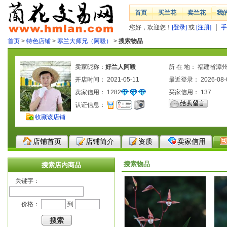
首页
买兰花
卖兰花
我
您好，欢迎您！
[登录]
或
[注册]
手
首页
>
特色店铺
>
寒兰大师兄（阿毅）
>
搜索物品
卖家昵称：
好兰人阿毅
所 在 地： 福建省漳
开店时间： 2021-05-11
最近登录： 2026-08-
卖家信用：
1282
买家信用：
137
认证信息：
收藏该店铺
店铺首页
店铺简介
资质
卖家信用
搜索物品
搜索店内商品
关键字：
价格：
到