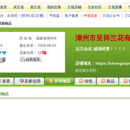
首页
买兰花
卖兰花
我的交易
兰花店铺
兰友社区
兰花直播
您好，欢迎您！
[登录]
或
[注册]
手机版
客户服务
申请卖家
兰花公众号
兰
搜索物品
漳州市呈祥兰花
所 在 地： 福建省漳州市
02
最近登录： 2026-08-02
以兰会友;诚信经营！！！！
买家信用：
10
店铺域名：https://chengxian
把店铺分享到：
资质
卖家信用
所有物品
传统
新品
索物品