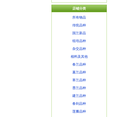
店铺分类
所有物品
传统品种
国兰新品
组培品种
杂交品种
植料及其他
春兰品种
蕙兰品种
寒兰品种
墨兰品种
建兰品种
春剑品种
莲瓣品种