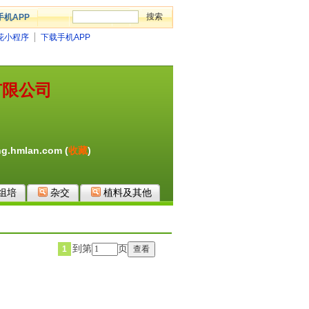
手机APP
花小程序
下载手机APP
有限公司
g.hmlan.com (
收藏
)
组培
杂交
植料及其他
到第
页
1