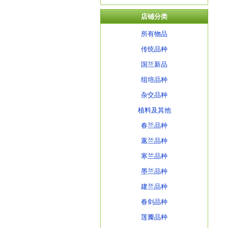
店铺分类
所有物品
传统品种
国兰新品
组培品种
杂交品种
植料及其他
春兰品种
蕙兰品种
寒兰品种
墨兰品种
建兰品种
春剑品种
莲瓣品种