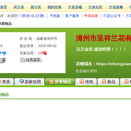
首页
买兰花
卖兰花
我的交易
兰花店铺
兰友社区
兰花直播
您好，欢迎您！
[登录]
或
[注册]
手机版
客户服务
申请卖家
兰花公众号
兰
搜索物品
漳州市呈祥兰花
所 在 地： 福建省漳州市
02
最近登录： 2026-08-02
以兰会友;诚信经营！！！！
买家信用：
10
店铺域名：https://chengxian
把店铺分享到：
资质
卖家信用
所有物品
传统
新品
索物品