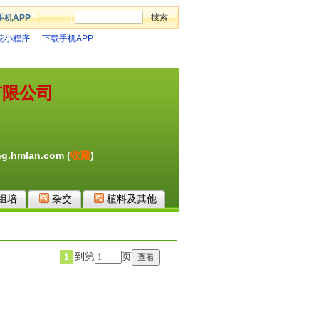
手机APP
花小程序
下载手机APP
有限公司
g.hmlan.com (
收藏
)
组培
杂交
植料及其他
到第
页
1