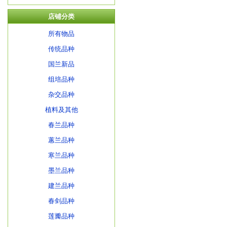
店铺分类
所有物品
传统品种
国兰新品
组培品种
杂交品种
植料及其他
春兰品种
蕙兰品种
寒兰品种
墨兰品种
建兰品种
春剑品种
莲瓣品种