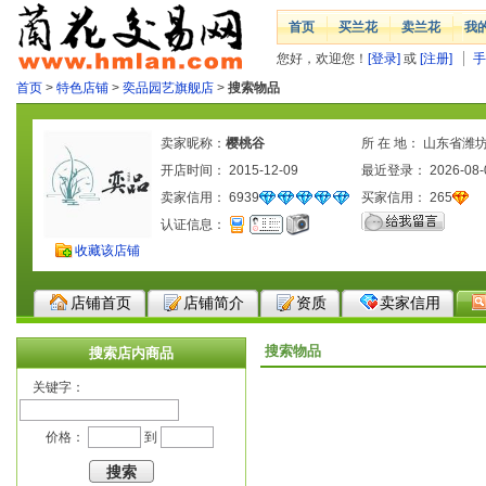
首页
买兰花
卖兰花
我
您好，欢迎您！
[登录]
或
[注册]
手
首页
>
特色店铺
>
奕品园艺旗舰店
>
搜索物品
卖家昵称：
樱桃谷
所 在 地： 山东省潍
开店时间： 2015-12-09
最近登录： 2026-08-
卖家信用：
6939
买家信用：
265
认证信息：
收藏该店铺
店铺首页
店铺简介
资质
卖家信用
搜索物品
搜索店内商品
关键字：
价格：
到