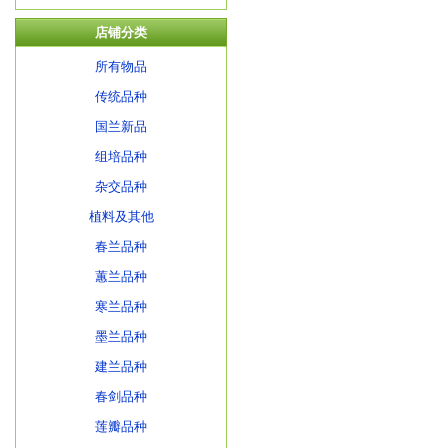
店铺分类
所有物品
传统品种
国兰新品
组培品种
杂交品种
植料及其他
春兰品种
蕙兰品种
寒兰品种
墨兰品种
建兰品种
春剑品种
莲瓣品种