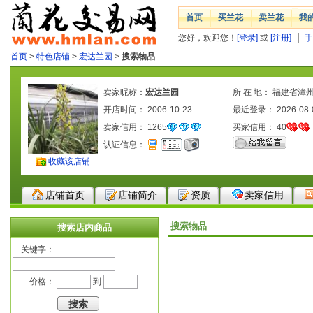
首页
买兰花
卖兰花
我
您好，欢迎您！
[登录]
或
[注册]
手
首页
>
特色店铺
>
宏达兰园
>
搜索物品
卖家昵称：
宏达兰园
所 在 地： 福建省漳
开店时间： 2006-10-23
最近登录： 2026-08-
卖家信用：
1265
买家信用：
40
认证信息：
收藏该店铺
店铺首页
店铺简介
资质
卖家信用
搜索物品
搜索店内商品
关键字：
价格：
到