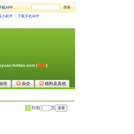
手机APP
花小程序
下载手机APP
yuan.hmlan.com (
收藏
)
组培
杂交
植料及其他
到第
页
1