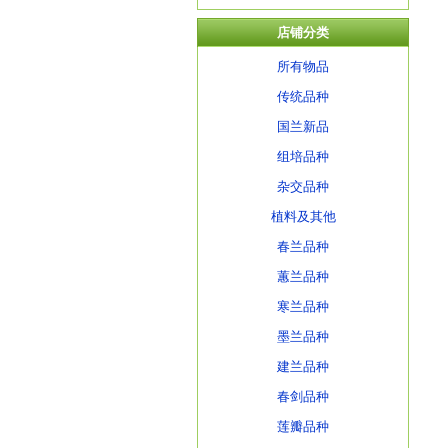
店铺分类
所有物品
传统品种
国兰新品
组培品种
杂交品种
植料及其他
春兰品种
蕙兰品种
寒兰品种
墨兰品种
建兰品种
春剑品种
莲瓣品种