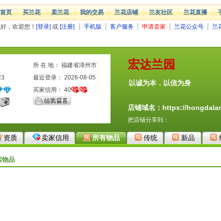
首页
买兰花
卖兰花
我的交易
兰花店铺
兰友社区
兰花直播
您好，欢迎您！
[登录]
或
[注册]
手机版
客户服务
申请卖家
兰花公众号
兰
宏达兰园
所 在 地： 福建省漳州市
23
最近登录： 2026-08-05
以诚为本．以信为身
买家信用：
40
店铺域名：https://hongdalan
把店铺分享到：
资质
卖家信用
所有物品
传统
新品
索物品