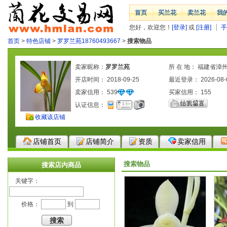
首页
买兰花
卖兰花
我
您好，欢迎您！
[登录]
或
[注册]
手
首页
>
特色店铺
>
罗罗兰苑18760493667
>
搜索物品
卖家昵称：
罗罗兰苑
所 在 地： 福建省漳
开店时间： 2018-09-25
最近登录： 2026-08-
卖家信用：
539
买家信用：
155
认证信息：
收藏该店铺
店铺首页
店铺简介
资质
卖家信用
搜索物品
搜索店内商品
关键字：
价格：
到