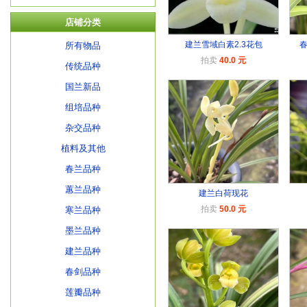
店铺分类
建兰雪域白素2.3花包
所有物品
拍卖
40.0 元
传统品种
国兰新品
组培品种
杂交品种
植料及其他
春兰品种
蕙兰品种
建兰白荷现花
拍卖
50.0 元
寒兰品种
墨兰品种
建兰品种
春剑品种
莲瓣品种