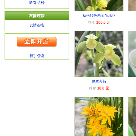
送春品种
友情连接
秋榜转色朱金荷现花
拍卖
100.0 元
友情连接
新手必读
建兰素荷
拍卖
30.0 元