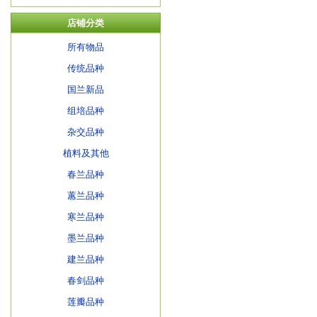
店铺分类
所有物品
传统品种
国兰新品
组培品种
杂交品种
植料及其他
春兰品种
蕙兰品种
寒兰品种
墨兰品种
建兰品种
春剑品种
莲瓣品种