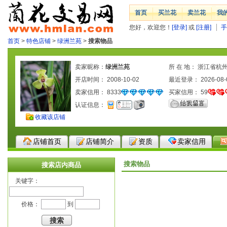
首页
买兰花
卖兰花
我
您好，欢迎您！
[登录]
或
[注册]
手
首页
>
特色店铺
>
绿洲兰苑
>
搜索物品
卖家昵称：
绿洲兰苑
所 在 地： 浙江省杭
开店时间： 2008-10-02
最近登录： 2026-08-
卖家信用：
8333
买家信用：
59
认证信息：
收藏该店铺
店铺首页
店铺简介
资质
卖家信用
搜索物品
搜索店内商品
关键字：
价格：
到