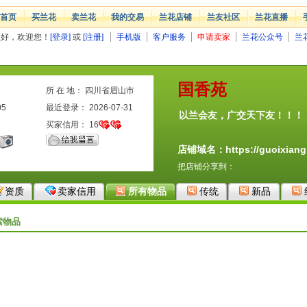
首页
买兰花
卖兰花
我的交易
兰花店铺
兰友社区
兰花直播
您好，欢迎您！
[登录]
或
[注册]
手机版
客户服务
申请卖家
兰花公众号
兰
国香苑
所 在 地： 四川省眉山市
05
最近登录： 2026-07-31
以兰会友，广交天下友！！！
买家信用：
16
店铺域名：https://guoixiang.
把店铺分享到：
资质
卖家信用
所有物品
传统
新品
索物品