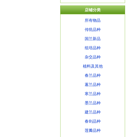
店铺分类
所有物品
传统品种
国兰新品
组培品种
杂交品种
植料及其他
春兰品种
蕙兰品种
寒兰品种
墨兰品种
建兰品种
春剑品种
莲瓣品种