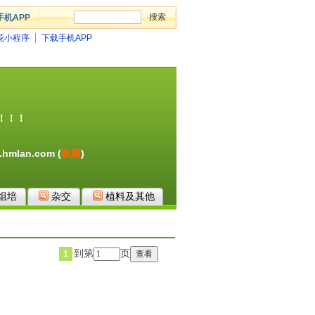
手机APP
花小程序
下载手机APP
！！！
hmlan.com (
收藏
)
组培
杂交
植料及其他
到第
页
1