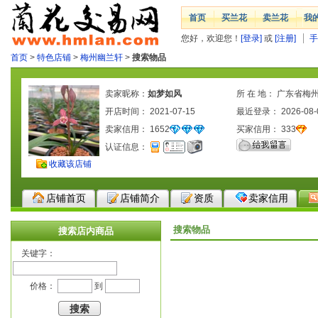
首页
买兰花
卖兰花
我
您好，欢迎您！
[登录]
或
[注册]
手
首页
>
特色店铺
>
梅州幽兰轩
>
搜索物品
卖家昵称：
如梦如风
所 在 地： 广东省梅
开店时间： 2021-07-15
最近登录： 2026-08-
卖家信用：
1652
买家信用：
333
认证信息：
收藏该店铺
店铺首页
店铺简介
资质
卖家信用
搜索物品
搜索店内商品
关键字：
价格：
到