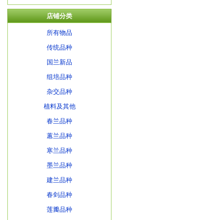
店铺分类
所有物品
传统品种
国兰新品
组培品种
杂交品种
植料及其他
春兰品种
蕙兰品种
寒兰品种
墨兰品种
建兰品种
春剑品种
莲瓣品种