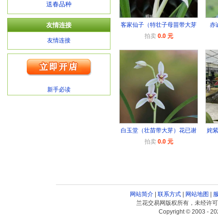
送春品种
友情连接
客家仙子（特壮子母苗带大芽
赤
拍卖
0.0 元
友情连接
新手必读
白玉堂（壮苗带大芽）花已谢
姹
拍卖
0.0 元
网站简介
|
联系方式
|
网站地图
|
兰花交易网版权所有，未经许可
Copyright © 2003 - 20