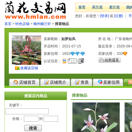
首页
买兰花
卖兰花
我
您好，欢迎您！
[登录]
或
[注册]
手
首页
>
特色店铺
>
梅州幽兰轩
>
搜索物品
卖家昵称：
如梦如风
所 在 地： 广东省梅
开店时间： 2021-07-15
最近登录： 2026-08-
卖家信用：
1652
买家信用：
333
认证信息：
收藏该店铺
店铺首页
店铺简介
资质
卖家信用
搜索物品
搜索店内商品
关键字：
价格：
到