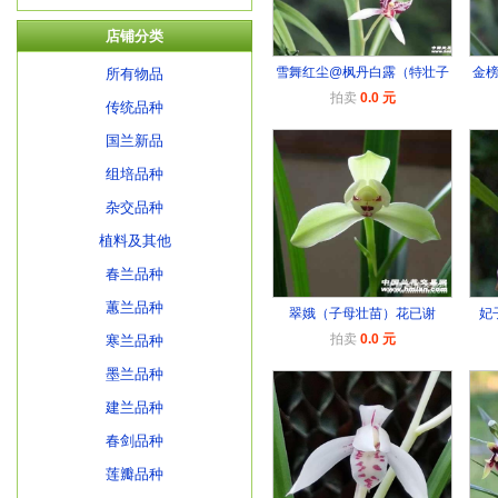
店铺分类
雪舞红尘@枫丹白露（特壮子
金
所有物品
拍卖
0.0 元
传统品种
国兰新品
组培品种
杂交品种
植料及其他
春兰品种
蕙兰品种
翠娥（子母壮苗）花已谢
妃
拍卖
0.0 元
寒兰品种
墨兰品种
建兰品种
春剑品种
莲瓣品种