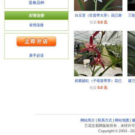
送春品种
友情连接
白玉堂（壮苗带大芽）花已谢
三
拍卖
0.0 元
友情连接
新手必读
姹紫嫣红（子母苗带芽）花已
建
拍卖
0.0 元
网站简介
|
联系方式
|
网站地图
|
兰花交易网版权所有，未经许可
Copyright © 2003 - 20