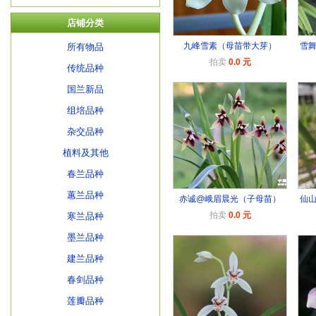
店铺分类
九峰雪素（母苗带大芽）
雪
所有物品
拍卖
0.0 元
传统品种
国兰新品
组培品种
杂交品种
植料及其他
春兰品种
蕙兰品种
赤诚@峨眉晨光（子母苗）
仙
拍卖
0.0 元
寒兰品种
墨兰品种
建兰品种
春剑品种
莲瓣品种