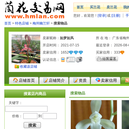
首页
买兰花
卖兰花
我
您好，欢迎您！
[登录]
或
[注册]
手
首页
>
特色店铺
>
梅州幽兰轩
>
搜索物品
卖家昵称：
如梦如风
所 在 地： 广东省梅
开店时间： 2021-07-15
最近登录： 2026-08-
卖家信用：
1652
买家信用：
333
认证信息：
收藏该店铺
店铺首页
店铺简介
资质
卖家信用
搜索物品
搜索店内商品
关键字：
价格：
到