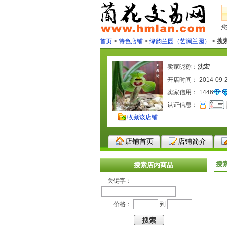
首页
>
特色店铺
>
绿韵兰园（艺澜兰园）
>
搜
卖家昵称：
沈宏
开店时间： 2014-09-
卖家信用：
1446
认证信息：
收藏该店铺
店铺首页
店铺简介
搜
搜索店内商品
关键字：
价格：
到