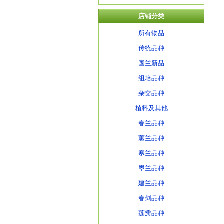
店铺分类
所有物品
传统品种
国兰新品
组培品种
杂交品种
植料及其他
春兰品种
蕙兰品种
寒兰品种
墨兰品种
建兰品种
春剑品种
莲瓣品种