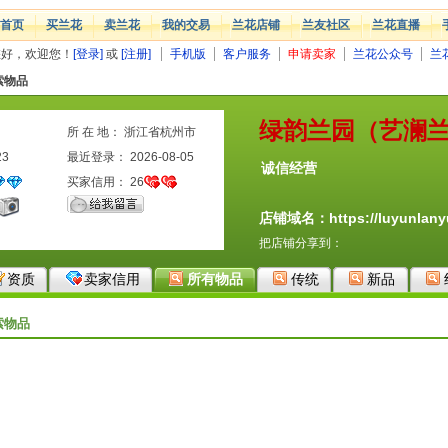
首页
买兰花
卖兰花
我的交易
兰花店铺
兰友社区
兰花直播
您好，欢迎您！
[登录]
或
[注册]
手机版
客户服务
申请卖家
兰花公众号
兰
索物品
绿韵兰园（艺澜
所 在 地： 浙江省杭州市
23
最近登录： 2026-08-05
诚信经营
买家信用：
26
店铺域名：https://luyunlanyu
把店铺分享到：
资质
卖家信用
所有物品
传统
新品
索物品