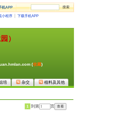
手机APP
花小程序
下载手机APP
兰园）
an.hmlan.com (
收藏
)
组培
杂交
植料及其他
到第
页
1