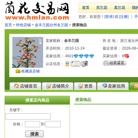
首页
买兰花
卖兰花
我
您好，欢迎您！
[登录]
或
[注册]
手
首页
>
特色店铺
>
金丰兰园台州名兰园
>
搜索物品
卖家昵称：
金丰兰园
所 在 地： 浙江省台
开店时间： 2010-11-24
最近登录： 2026-08-
卖家信用：
4601
买家信用：
6
认证信息：
收藏该店铺
店铺首页
店铺简介
资质
卖家信用
搜索物品
搜索店内商品
关键字：
价格：
到