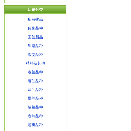
店铺分类
所有物品
传统品种
国兰新品
组培品种
杂交品种
植料及其他
春兰品种
蕙兰品种
寒兰品种
墨兰品种
建兰品种
春剑品种
莲瓣品种