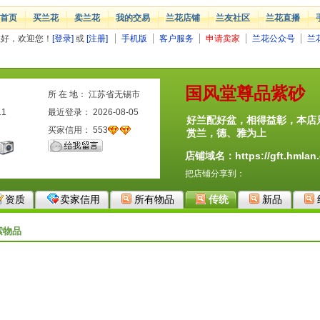
首页
买兰花
卖兰花
我的交易
兰花店铺
兰友社区
兰花直播
您好，欢迎您！
[登录]
或
[注册]
手机版
客户服务
申请卖家
兰花公众号
兰
国风堂尊品紫砂
所 在 地： 江苏省无锡市
11
最近登录： 2026-08-05
好兰配好盆，相得益彰，本店
买家信用：
553
赏兰，德、雅为上
店铺域名：https://gft.hmlan.
把店铺分享到：
资质
卖家信用
所有物品
传统
新品
索物品