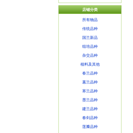
店铺分类
所有物品
传统品种
国兰新品
组培品种
杂交品种
植料及其他
春兰品种
蕙兰品种
寒兰品种
墨兰品种
建兰品种
春剑品种
莲瓣品种