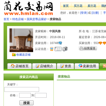
首页
买兰花
卖兰花
我
您好，欢迎您！
[登录]
或
[注册]
手
首页
>
特色店铺
>
国风堂尊品紫砂
>
搜索物品
卖家昵称：
中国风雅
所 在 地： 江苏省无
开店时间： 2018-08-11
最近登录： 2026-08-
卖家信用：
10748
买家信用：
553
认证信息：
收藏该店铺
店铺首页
店铺简介
资质
卖家信用
搜索物品
搜索店内商品
关键字：
价格：
到