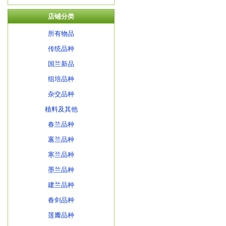
店铺分类
所有物品
传统品种
国兰新品
组培品种
杂交品种
植料及其他
春兰品种
蕙兰品种
寒兰品种
墨兰品种
建兰品种
春剑品种
莲瓣品种