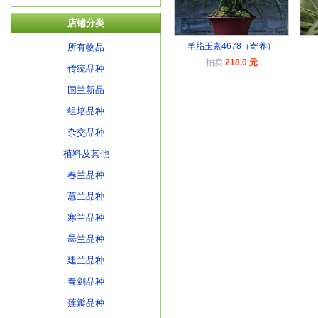
店铺分类
羊脂玉素4678（寄养）
所有物品
拍卖
218.0 元
传统品种
国兰新品
组培品种
杂交品种
植料及其他
春兰品种
蕙兰品种
寒兰品种
墨兰品种
建兰品种
春剑品种
莲瓣品种