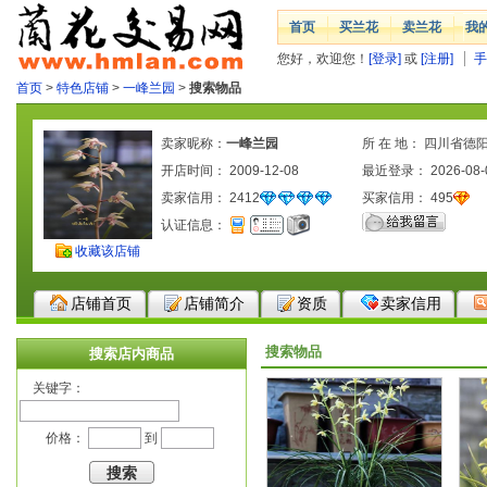
首页
买兰花
卖兰花
我
您好，欢迎您！
[登录]
或
[注册]
手
首页
>
特色店铺
>
一峰兰园
>
搜索物品
卖家昵称：
一峰兰园
所 在 地： 四川省德
开店时间： 2009-12-08
最近登录： 2026-08-
卖家信用：
2412
买家信用：
495
认证信息：
收藏该店铺
店铺首页
店铺简介
资质
卖家信用
搜索物品
搜索店内商品
关键字：
价格：
到