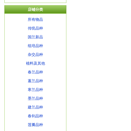
店铺分类
所有物品
传统品种
国兰新品
组培品种
杂交品种
植料及其他
春兰品种
蕙兰品种
寒兰品种
墨兰品种
建兰品种
春剑品种
莲瓣品种