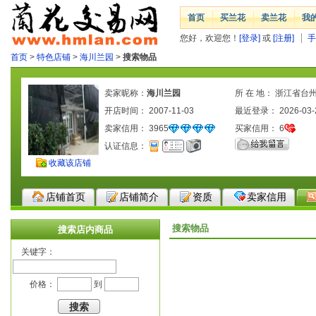
首页
买兰花
卖兰花
我
您好，欢迎您！
[登录]
或
[注册]
手
首页
>
特色店铺
>
海川兰园
>
搜索物品
卖家昵称：
海川兰园
所 在 地： 浙江省台
开店时间： 2007-11-03
最近登录： 2026-03-
卖家信用：
3965
买家信用：
6
认证信息：
收藏该店铺
店铺首页
店铺简介
资质
卖家信用
搜索物品
搜索店内商品
关键字：
价格：
到