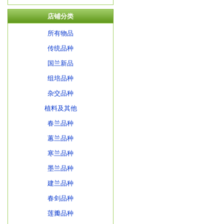
店铺分类
所有物品
传统品种
国兰新品
组培品种
杂交品种
植料及其他
春兰品种
蕙兰品种
寒兰品种
墨兰品种
建兰品种
春剑品种
莲瓣品种