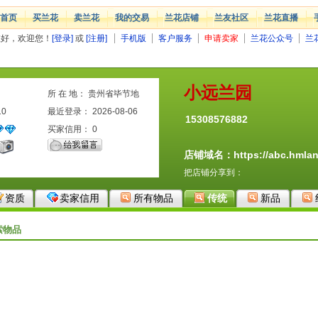
首页
买兰花
卖兰花
我的交易
兰花店铺
兰友社区
兰花直播
您好，欢迎您！
[登录]
或
[注册]
手机版
客户服务
申请卖家
兰花公众号
兰
小远兰园
所 在 地： 贵州省毕节地
10
区
最近登录： 2026-08-06
15308576882
买家信用：
0
店铺域名：https://abc.hmlan
把店铺分享到：
资质
卖家信用
所有物品
传统
新品
索物品