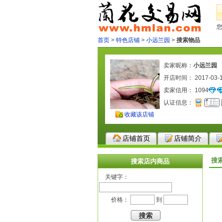
首页
>
特色店铺
>
小远兰园
>
搜索物品
卖家昵称：
小远兰园
开店时间： 2017-03-
卖家信用：
1094
认证信息：
收藏该店铺
店铺首页
店铺简介
搜
搜索店内商品
关键字：
价格：
到