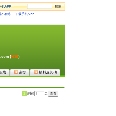
手机APP
花小程序
下载手机APP
.com (
收藏
)
组培
杂交
植料及其他
到第
页
1