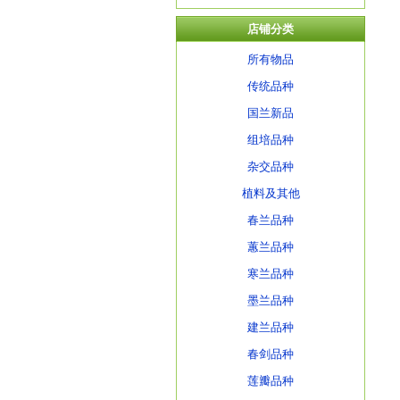
店铺分类
所有物品
传统品种
国兰新品
组培品种
杂交品种
植料及其他
春兰品种
蕙兰品种
寒兰品种
墨兰品种
建兰品种
春剑品种
莲瓣品种