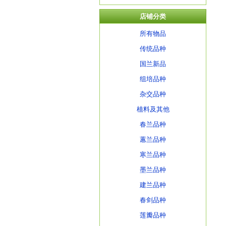
店铺分类
所有物品
传统品种
国兰新品
组培品种
杂交品种
植料及其他
春兰品种
蕙兰品种
寒兰品种
墨兰品种
建兰品种
春剑品种
莲瓣品种