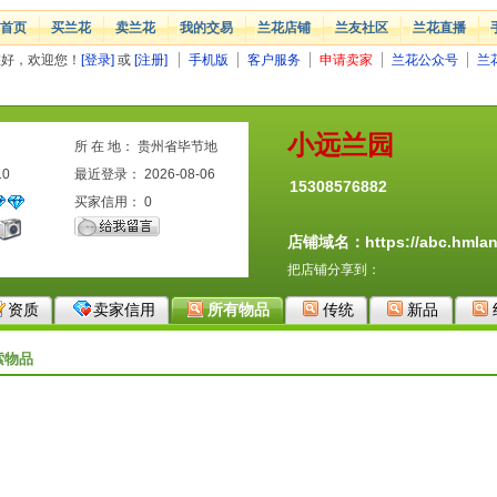
首页
买兰花
卖兰花
我的交易
兰花店铺
兰友社区
兰花直播
您好，欢迎您！
[登录]
或
[注册]
手机版
客户服务
申请卖家
兰花公众号
兰
小远兰园
所 在 地： 贵州省毕节地
10
区
最近登录： 2026-08-06
15308576882
买家信用：
0
店铺域名：https://abc.hmlan
把店铺分享到：
资质
卖家信用
所有物品
传统
新品
索物品