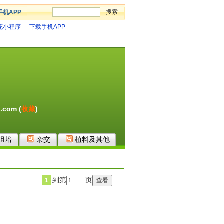
手机APP
花小程序
下载手机APP
.com (
收藏
)
组培
杂交
植料及其他
到第
页
1