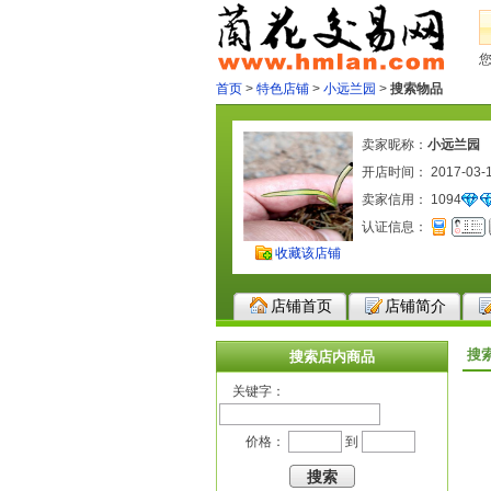
首页
>
特色店铺
>
小远兰园
>
搜索物品
卖家昵称：
小远兰园
开店时间： 2017-03-
卖家信用：
1094
认证信息：
收藏该店铺
店铺首页
店铺简介
搜
搜索店内商品
关键字：
价格：
到