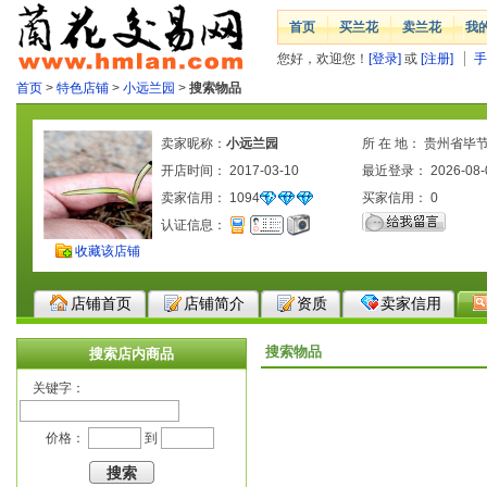
首页
买兰花
卖兰花
我
您好，欢迎您！
[登录]
或
[注册]
手
首页
>
特色店铺
>
小远兰园
>
搜索物品
卖家昵称：
小远兰园
所 在 地： 贵州省毕
开店时间： 2017-03-10
区
最近登录： 2026-08-
卖家信用：
1094
买家信用：
0
认证信息：
收藏该店铺
店铺首页
店铺简介
资质
卖家信用
搜索物品
搜索店内商品
关键字：
价格：
到