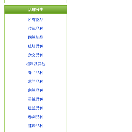
店铺分类
所有物品
传统品种
国兰新品
组培品种
杂交品种
植料及其他
春兰品种
蕙兰品种
寒兰品种
墨兰品种
建兰品种
春剑品种
莲瓣品种