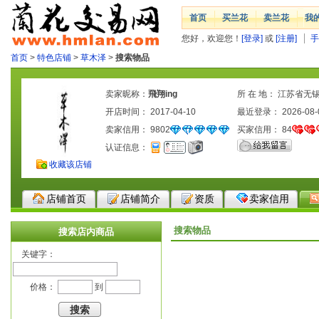
首页
买兰花
卖兰花
我
您好，欢迎您！
[登录]
或
[注册]
手
首页
>
特色店铺
>
草木泽
>
搜索物品
卖家昵称：
飛翔ing
所 在 地： 江苏省无
开店时间： 2017-04-10
最近登录： 2026-08-
卖家信用：
9802
买家信用：
84
认证信息：
收藏该店铺
店铺首页
店铺简介
资质
卖家信用
搜索物品
搜索店内商品
关键字：
价格：
到