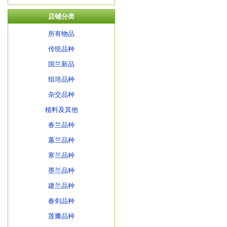
店铺分类
所有物品
传统品种
国兰新品
组培品种
杂交品种
植料及其他
春兰品种
蕙兰品种
寒兰品种
墨兰品种
建兰品种
春剑品种
莲瓣品种