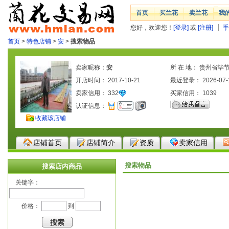
首页
买兰花
卖兰花
我
您好，欢迎您！
[登录]
或
[注册]
手
首页
>
特色店铺
>
安
>
搜索物品
卖家昵称：
安
所 在 地： 贵州省毕
开店时间： 2017-10-21
区
最近登录： 2026-07-
卖家信用：
332
买家信用：
1039
认证信息：
收藏该店铺
店铺首页
店铺简介
资质
卖家信用
搜索物品
搜索店内商品
关键字：
价格：
到