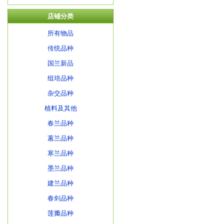
店铺分类
所有物品
传统品种
国兰新品
组培品种
杂交品种
植料及其他
春兰品种
蕙兰品种
寒兰品种
墨兰品种
建兰品种
春剑品种
莲瓣品种