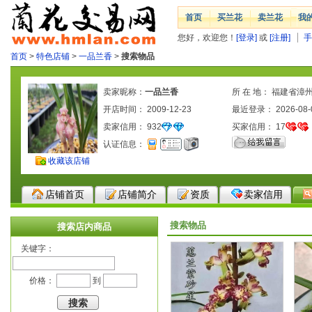
首页
买兰花
卖兰花
我
您好，欢迎您！
[登录]
或
[注册]
手
首页
>
特色店铺
>
一品兰香
>
搜索物品
卖家昵称：
一品兰香
所 在 地： 福建省漳
开店时间： 2009-12-23
最近登录： 2026-08-
卖家信用：
932
买家信用：
17
认证信息：
收藏该店铺
店铺首页
店铺简介
资质
卖家信用
搜索物品
搜索店内商品
关键字：
价格：
到