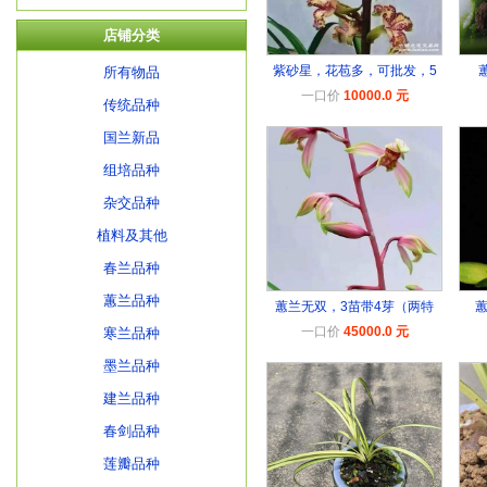
店铺分类
紫砂星，花苞多，可批发，5
所有物品
一口价
10000.0 元
传统品种
国兰新品
组培品种
杂交品种
植料及其他
春兰品种
蕙兰品种
蕙兰无双，3苗带4芽（两特
一口价
45000.0 元
寒兰品种
墨兰品种
建兰品种
春剑品种
莲瓣品种