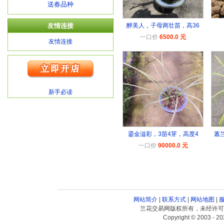
送春品种
友情连接
醉美人，子母两壮苗，高36
一口价
6500.0 元
友情连接
新手必读
鎏金溢彩，3苗4芽，高度4
蕙
一口价
90000.0 元
网站简介
|
联系方式
|
网站地图
|
兰花交易网版权所有，未经许可
Copyright © 2003 - 20