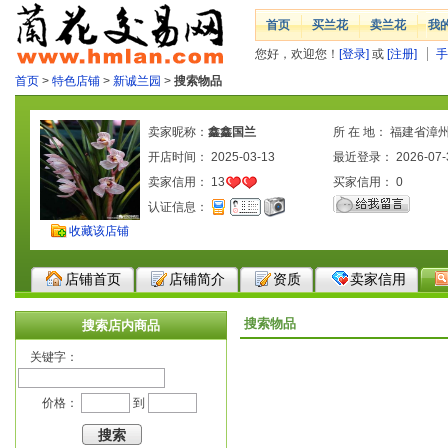
首页
买兰花
卖兰花
我
您好，欢迎您！
[登录]
或
[注册]
手
首页
>
特色店铺
>
新诚兰园
>
搜索物品
卖家昵称：
鑫鑫国兰
所 在 地： 福建省漳
开店时间： 2025-03-13
最近登录： 2026-07-
卖家信用：
13
买家信用：
0
认证信息：
收藏该店铺
店铺首页
店铺简介
资质
卖家信用
搜索物品
搜索店内商品
关键字：
价格：
到