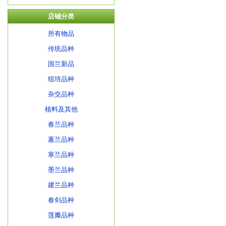
店铺分类
所有物品
传统品种
国兰新品
组培品种
杂交品种
植料及其他
春兰品种
蕙兰品种
寒兰品种
墨兰品种
建兰品种
春剑品种
莲瓣品种