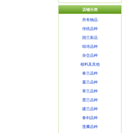
店铺分类
所有物品
传统品种
国兰新品
组培品种
杂交品种
植料及其他
春兰品种
蕙兰品种
寒兰品种
墨兰品种
建兰品种
春剑品种
莲瓣品种