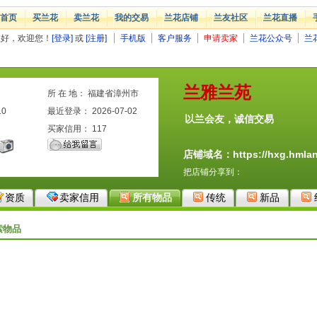
首页
买兰花
卖兰花
我的交易
兰花店铺
兰友社区
兰花直播
您好，欢迎您！
[登录]
或
[注册]
手机版
客户服务
申请卖家
兰花公众号
兰
兰雅兰苑
所 在 地： 福建省漳州市
10
最近登录： 2026-07-02
以兰会友，诚信交易
买家信用：
117
店铺域名：https://hxg.hmlan
把店铺分享到：
资质
卖家信用
所有物品
传统
新品
索物品