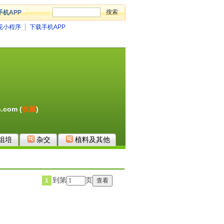
手机APP
花小程序
下载手机APP
.com (
收藏
)
组培
杂交
植料及其他
到第
页
1