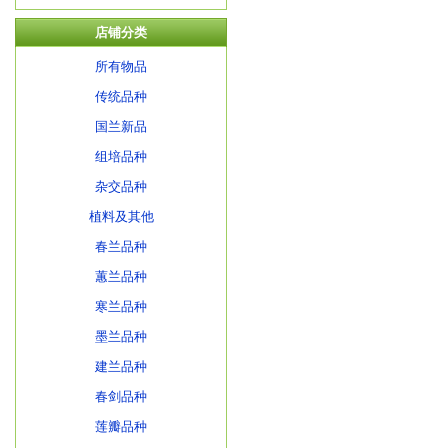
店铺分类
所有物品
传统品种
国兰新品
组培品种
杂交品种
植料及其他
春兰品种
蕙兰品种
寒兰品种
墨兰品种
建兰品种
春剑品种
莲瓣品种