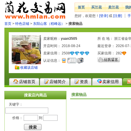
首页
买兰花
卖兰花
我
您好，欢迎您！
[登录]
或
[注册]
手
首页
>
特色店铺
>
东阳山客（程峰远）
>
搜索物品
卖家昵称：
yuan3505
所 在 地： 浙江省金
开店时间： 2018-08-24
最近登录： 2026-07-
卖家信用：
2508
买家信用：
282
认证信息：
收藏该店铺
店铺首页
店铺简介
资质
卖家信用
搜索物品
搜索店内商品
关键字：
价格：
到