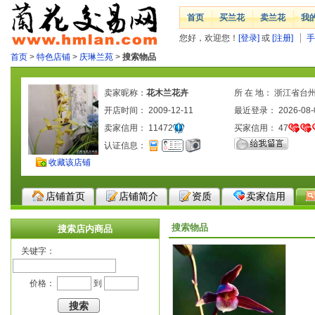
首页
买兰花
卖兰花
我
您好，欢迎您！
[登录]
或
[注册]
手
首页
>
特色店铺
>
庆琳兰苑
>
搜索物品
卖家昵称：
花木兰花卉
所 在 地： 浙江省台
开店时间： 2009-12-11
最近登录： 2026-08-
卖家信用：
11472
买家信用：
47
认证信息：
收藏该店铺
店铺首页
店铺简介
资质
卖家信用
搜索物品
搜索店内商品
关键字：
价格：
到