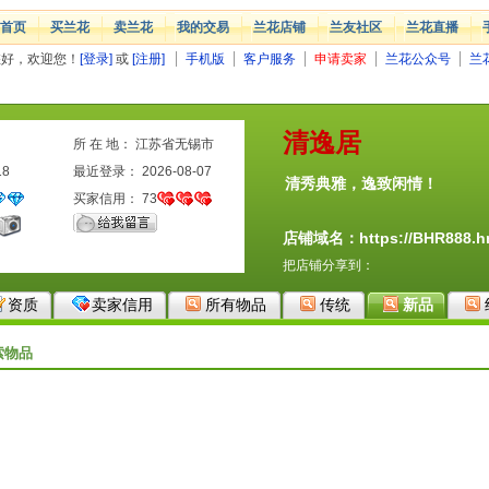
首页
买兰花
卖兰花
我的交易
兰花店铺
兰友社区
兰花直播
您好，欢迎您！
[登录]
或
[注册]
手机版
客户服务
申请卖家
兰花公众号
兰
清逸居
所 在 地： 江苏省无锡市
18
最近登录： 2026-08-07
清秀典雅，逸致闲情！
买家信用：
73
店铺域名：https://BHR888.hm
把店铺分享到：
资质
卖家信用
所有物品
传统
新品
索物品