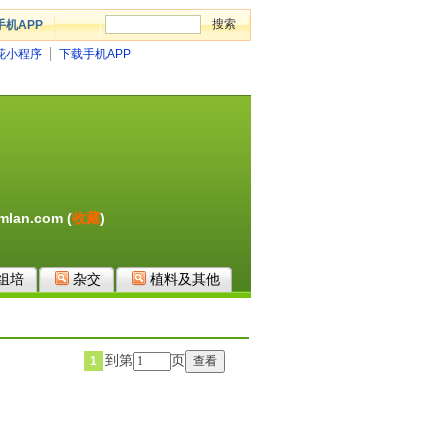
手机APP
花小程序
下载手机APP
lan.com (
收藏
)
组培
杂交
植料及其他
到第
页
1