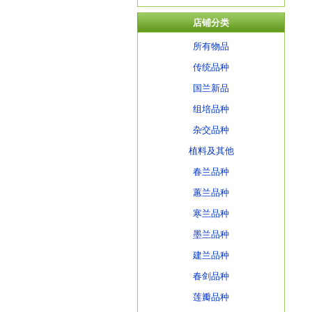
店铺分类
所有物品
传统品种
国兰新品
组培品种
杂交品种
植料及其他
春兰品种
蕙兰品种
寒兰品种
墨兰品种
建兰品种
春剑品种
莲瓣品种